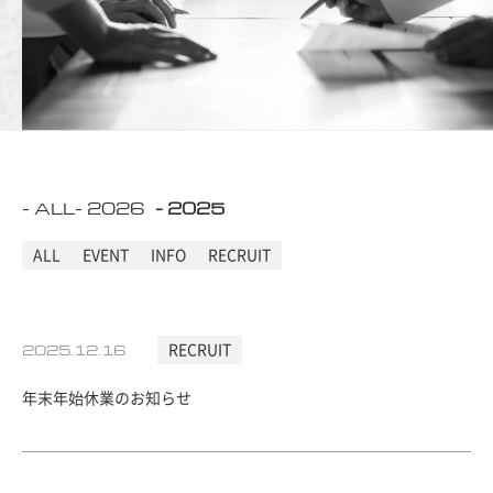
- 人材育成
- 福利厚生と働く環境
Q＆A
- Q&A
新卒採用
- ALL
- 2026
- 2025
NEW GRADUATE
ALL
EVENT
INFO
RECRUIT
キャリア採用
2025.12.16
RECRUIT
MID-CAREER
年末年始休業のお知らせ
コーポレートサイト
サイトポリシー
個人情報保護方針