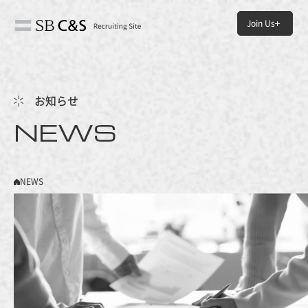
Join Us
HOME
- ホーム
お知らせ
NEWS
NEWS
- お知らせ
ABOUT US
NEWS
- SB C&Sについて
JOB＆PEOPLE
- SB C&Sの仕事と人
ENVIRONMENT