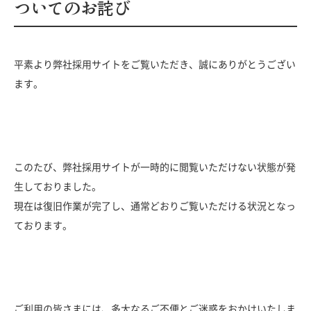
ついてのお詫び
- 人材育成
- 福利厚生と働く環境
Q＆A
平素より弊社採用サイトをご覧いただき、誠にありがとうござい
- Q&A
ます。
新卒採用
NEW GRADUATE
このたび、弊社採用サイトが一時的に閲覧いただけない状態が発
生しておりました。
現在は復旧作業が完了し、通常どおりご覧いただける状況となっ
キャリア採用
ております。
MID-CAREER
コーポレートサイト
サイトポリシー
個人情報保護方針
ご利用の皆さまには、多大なるご不便とご迷惑をおかけいたしま