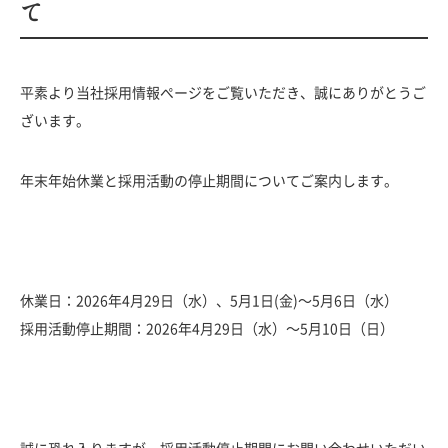
て
- 人材育成
- 福利厚生と働く環境
Q＆A
平素より当社採用情報ページをご覧いただき、誠にありがとうご
- Q&A
ざいます。
新卒採用
年末年始休業と採用活動の停止期間についてご案内します。
NEW GRADUATE
キャリア採用
休業日：2026年4月29日（水）、5月1日(金)～5月6日（水）
採用活動停止期間：2026年4月29日（水）～5月10日（日）
MID-CAREER
コーポレートサイト
サイトポリシー
個人情報保護方針