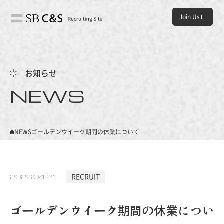
Join Us
HOME
- ホーム
お知らせ
NEWS
NEWS
- お知らせ
ABOUT US
NEWS
ゴールデンウイーク期間の休業について
- SB C&Sについて
JOB＆PEOPLE
2026.04.21
RECRUIT
- SB C&Sの仕事と人
ゴールデンウイーク期間の休業につい
ENVIRONMENT